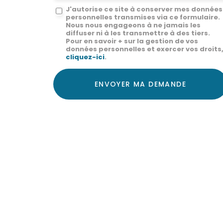
Message
J'autorise ce site à conserver mes données
personnelles transmises via ce formulaire.
:
Nous nous engageons à ne jamais les
diffuser ni à les transmettre à des tiers.
*
Pour en savoir + sur la gestion de vos
données personnelles et exercer vos droits
cliquez-ici
.
Acceptation
RGPD
ENVOYER MA DEMANDE
*