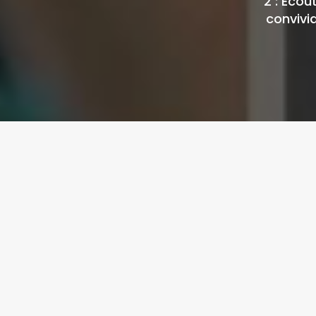
2 : Écou
convivia