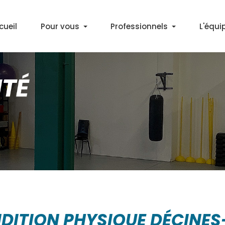
cueil
Pour vous
Professionnels
L'équi
Découvrir l'APA
Médecins
Bilan Activité Physique
Partenaires
Cours APA en salle
Marche Santé+ à Décines
Gym & Marche Nordique à Lyon
DITION PHYSIQUE DÉCINE