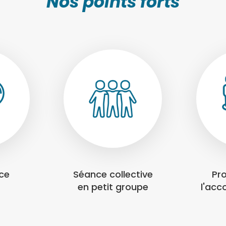
Nos points forts
nce
Séance collective
Pr
en petit groupe
l'ac