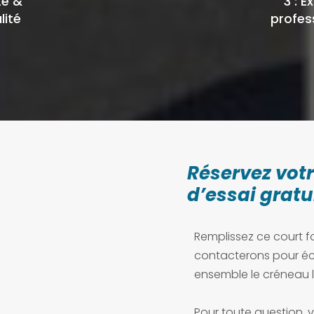
te &
3 : E
lité
profes
Réservez vot
d’essai gratu
Remplissez ce court f
contacterons pour éc
ensemble le créneau l
Pour toute question, 