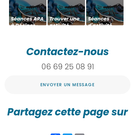
Séances APA
Trouver une
Séances
à Décines-
activité
d'activité
Charpieu
physique
physique à
pour la
proximité de
prévention
Chassieu
Contactez-nous
des chutes à
Décines
06 69 25 08 91
Charpieu
ENVOYER UN MESSAGE
Partagez cette page sur