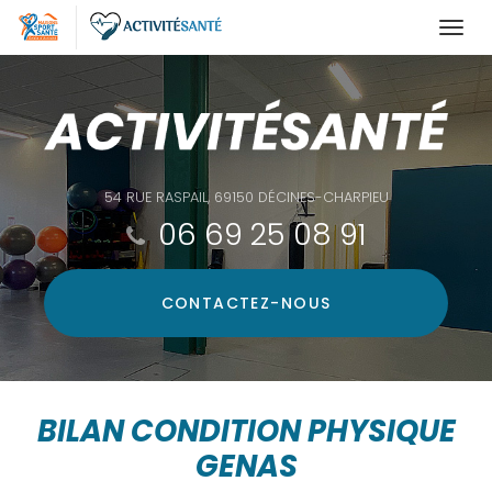
Togg
navi
Aller
au
contenu
principal
54 RUE RASPAIL, 69150 DÉCINES-CHARPIEU
06 69 25 08 91
CONTACTEZ-
NOUS
BILAN CONDITION PHYSIQUE
GENAS