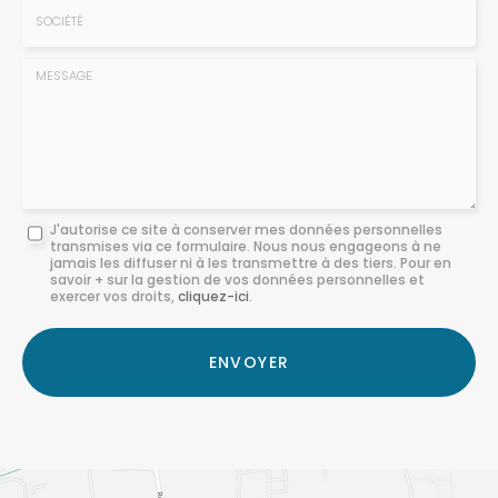
:
*
Société
:
Message
J'autorise ce site à conserver mes données personnelles
transmises via ce formulaire. Nous nous engageons à ne
:
jamais les diffuser ni à les transmettre à des tiers. Pour en
savoir + sur la gestion de vos données personnelles et
*
exercer vos droits,
cliquez-ici
.
Acceptation
RGPD
ENVOYER
*