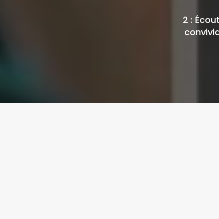
2 : Écou
convivia