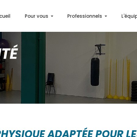
cueil
Pour vous
Professionnels
L'équi
Découvrir l'APA
Médecins
Bilan Activité Physique
Partenaires
Cours APA en salle
Marche Santé+ à Décines
Gym & Marche Nordique à Lyon
PHYSIQUE ADAPTÉE POUR L