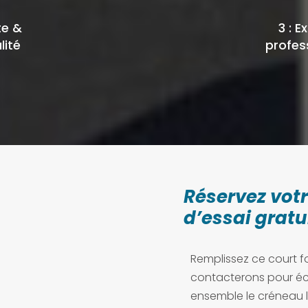
te &
3 : E
lité
profes
Réservez vot
d’essai gratu
Remplissez ce court f
contacterons pour éc
ensemble le créneau l