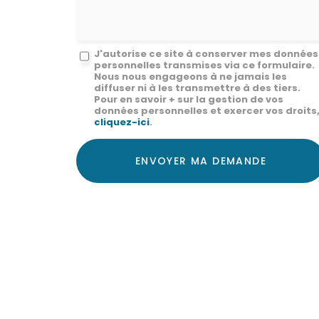
*
Message
J'autorise ce site à conserver mes données
personnelles transmises via ce formulaire.
:
Nous nous engageons à ne jamais les
diffuser ni à les transmettre à des tiers.
*
Pour en savoir + sur la gestion de vos
données personnelles et exercer vos droits
cliquez-ici
.
Acceptation
RGPD
ENVOYER MA DEMANDE
*