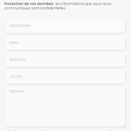
Protection de vos données
: les informations que vous nous
communiquez sont confidentielles.
Nom
-
Prénom
Email
:
:
*
*
Tél.
:
*
Société
:
Message