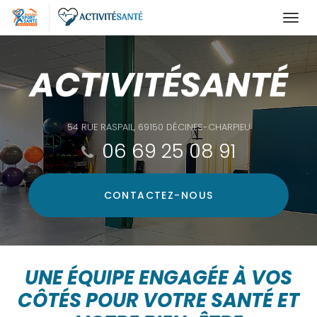
Togg
navi
Aller
au
contenu
principal
54 RUE RASPAIL, 69150 DÉCINES-CHARPIEU
06 69 25 08 91
CONTACTEZ-
NOUS
UNE ÉQUIPE ENGAGÉE À VOS
CÔTÉS POUR VOTRE SANTÉ ET