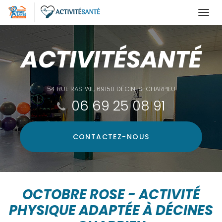
Togg
navi
Aller
au
contenu
principal
54 RUE RASPAIL, 69150 DÉCINES-CHARPIEU
06 69 25 08 91
CONTACTEZ-
NOUS
OCTOBRE ROSE - ACTIVITÉ
PHYSIQUE ADAPTÉE À DÉCINES