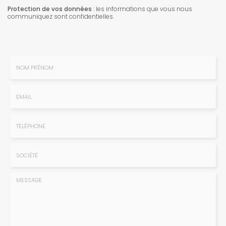
Protection de vos données
: les informations que vous nous
communiquez sont confidentielles.
Nom
-
Prénom
Email
:
:
*
*
Tél.
:
*
Société
: