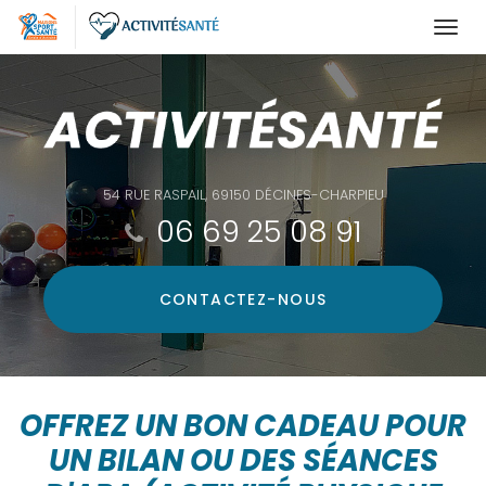
Togg
navi
Aller
au
contenu
principal
54 RUE RASPAIL, 69150 DÉCINES-CHARPIEU
06 69 25 08 91
CONTACTEZ-
NOUS
OFFREZ UN BON CADEAU POUR
UN BILAN OU DES SÉANCES