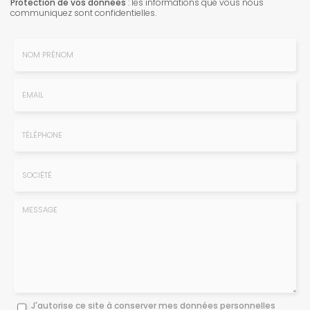
Protection de vos données
: les informations que vous nous
communiquez sont confidentielles.
Nom
-
Prénom
Email
:
:
*
*
Tél.
:
*
Société
:
Message
J'autorise ce site à conserver mes données personnelles