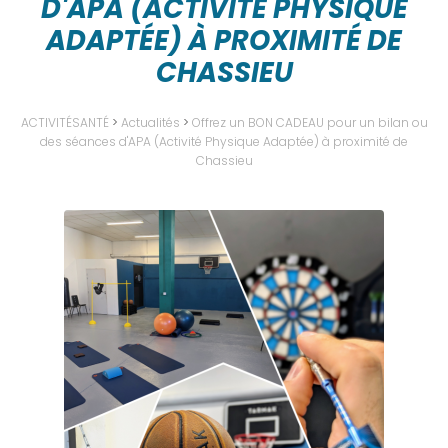
D'APA (ACTIVITÉ PHYSIQUE
ADAPTÉE) À PROXIMITÉ DE
CHASSIEU
ACTIVITÉSANTÉ
>
Actualités
>
Offrez un BON CADEAU pour un bilan ou
des séances d'APA (Activité Physique Adaptée) à proximité de
Chassieu