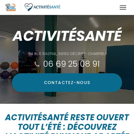
Togg
navi
Aller
au
contenu
principal
54 RUE RASPAIL, 69150 DÉCINES-CHARPIEU
06 69 25 08 91
CONTACTEZ-
NOUS
ACTIVITÉSANTÉ RESTE OUVERT
TOUT L’ÉTÉ : DÉCOUVREZ