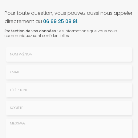
Pour toute question, vous pouvez aussi nous appeler
directement au
06 69 25 08 91
.
Protection de vos données
: les informations que vous nous
communiquez sont confidentielles.
Nom
-
Prénom
Email
:
:
*
*
Tél.
:
*
Société
: