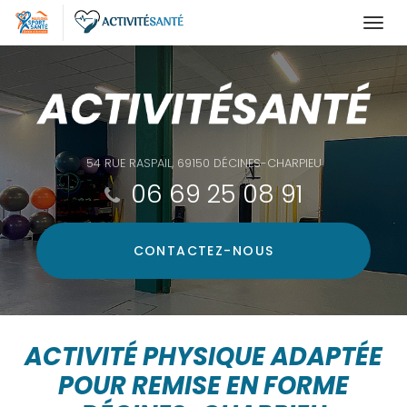
Togg
navi
Aller
au
contenu
principal
54 RUE RASPAIL, 69150 DÉCINES-CHARPIEU
06 69 25 08 91
CONTACTEZ-
NOUS
ACTIVITÉ PHYSIQUE ADAPTÉE
POUR REMISE EN FORME