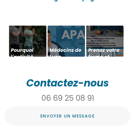
Pourquoi
Médecins de
Prenez votre
l'activité
Lyon,
forme et
physique
connaissez-
santé en
est-elle
vous
main à
essentielle
vraiment
proximité de
Contactez-nous
après 60 ans
l’Activité
Meyzieu
?
Physique
06 69 25 08 91
Adaptée
(APA) ?
ENVOYER UN MESSAGE