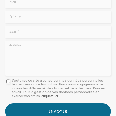
-
Prénom
Email
:
:
*
*
Tél.
:
*
Société
:
Message
J'autorise ce site à conserver mes données personnelles
transmises via ce formulaire. Nous nous engageons à ne
:
jamais les diffuser ni à les transmettre à des tiers. Pour en
savoir + sur la gestion de vos données personnelles et
*
exercer vos droits,
cliquez-ici
.
Acceptation
RGPD
ENVOYER