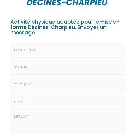
DÉCINES-CHARPIEU
Activité physique adaptée pour remise en
forme Décines-Charpieu.
Envoyez un
message
Nom
&
Prénom
Société
*
:
Téléphone
E-
mail
*