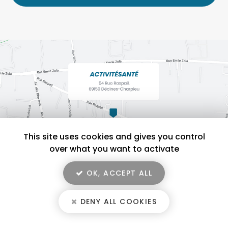
*
This site uses cookies and gives you control
over what you want to activate
OK, ACCEPT ALL
En savoir +
ACTIVITÉSANTÉ, salle de sport pour activité physique adaptée à
Décines-Charpieu
DENY ALL COOKIES
ACTIVITÉSANTÉ
Mentions légales
-
Plan du site
-
Liens utiles
-
Secteur
-
Cookies