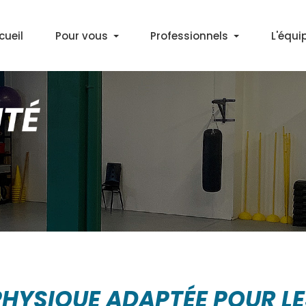
cueil
Pour vous
Professionnels
L'équi
Découvrir l'APA
Médecins
Bilan Activité Physique
Partenaires
Cours APA en salle
Marche Santé+ à Décines
Gym & Marche Nordique à Lyon
PHYSIQUE ADAPTÉE POUR L