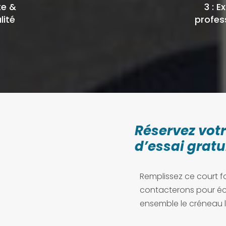
te &
3 : E
lité
profes
Réservez vot
d’essai gratu
Remplissez ce court f
contacterons pour éc
ensemble le créneau l