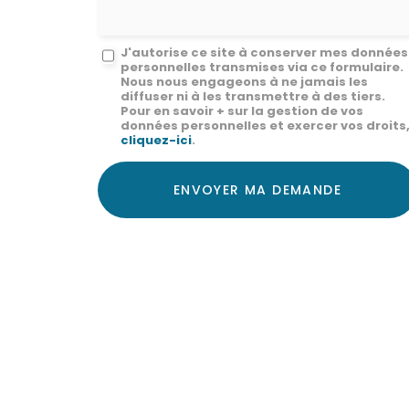
Message
J'autorise ce site à conserver mes données
personnelles transmises via ce formulaire.
:
Nous nous engageons à ne jamais les
diffuser ni à les transmettre à des tiers.
*
Pour en savoir + sur la gestion de vos
données personnelles et exercer vos droits
cliquez-ici
.
Acceptation
RGPD
ENVOYER MA DEMANDE
*