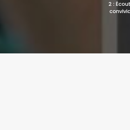
2 : Écou
convivia