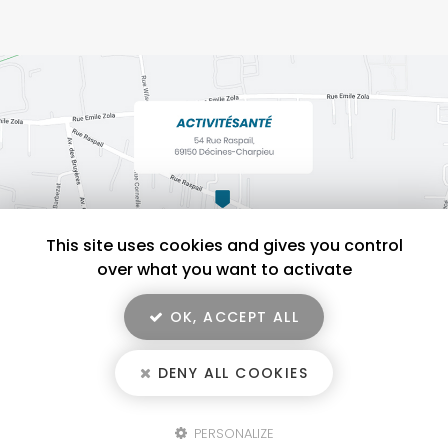
This site uses cookies and gives you control
over what you want to activate
OK, ACCEPT ALL
En savoir +
ACTIVITÉSANTÉ, salle de sport pour activité physique adaptée à
Décines-Charpieu
DENY ALL COOKIES
ACTIVITÉSANTÉ
Mentions légales
-
Plan du site
-
Liens utiles
-
Secteur
-
Cookies
PERSONALIZE
Fermer