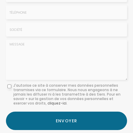
Prénom
Email
:
:
*
*
Tél.
:
*
Société
:
Message
J'autorise ce site à conserver mes données personnelles
transmises via ce formulaire. Nous nous engageons à ne
:
jamais les diffuser ni à les transmettre à des tiers. Pour en
savoir + sur la gestion de vos données personnelles et
*
exercer vos droits,
cliquez-ici
.
Acceptation
RGPD
ENVOYER
*