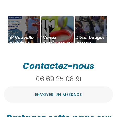
🌿 Nouvelle
Venez
L'été, bougez
activité à
participer au
à votre
Décines : la
Dimanche
rythme à
Marche
en forme de
Décines —
Santé+ 🌿
Décines ce
venez
Contactez-nous
14 Janvier
découvrir
l'APA chez
06 69 25 08 91
ACTIVITÉSANTÉ
ENVOYER UN MESSAGE