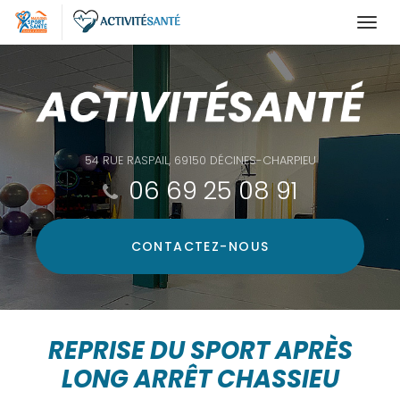
Togg
navi
Aller
au
contenu
principal
54 RUE RASPAIL, 69150 DÉCINES-CHARPIEU
06 69 25 08 91
CONTACTEZ-
NOUS
REPRISE DU SPORT APRÈS
LONG ARRÊT CHASSIEU