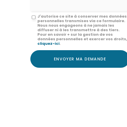
Message
J'autorise ce site à conserver mes données
personnelles transmises via ce formulaire.
:
Nous nous engageons à ne jamais les
diffuser ni à les transmettre à des tiers.
*
Pour en savoir + sur la gestion de vos
données personnelles et exercer vos droits
cliquez-ici
.
Acceptation
RGPD
ENVOYER MA DEMANDE
*