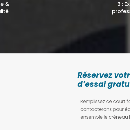
te &
3 : E
lité
profes
Réservez vot
d’essai gratu
Remplissez ce court f
contacterons pour éc
ensemble le créneau l