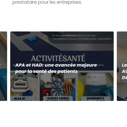
prestataire pour les entreprises.
t
APA et HAD: une avancée majeure
Le
pour la santé des patients
A
D