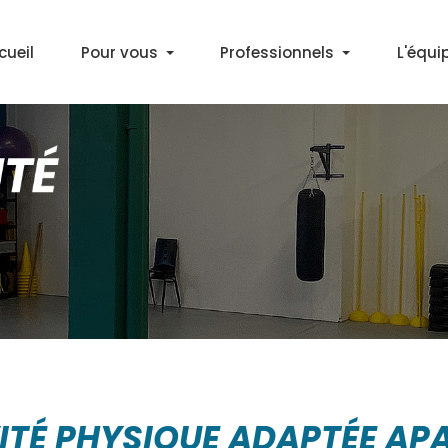
cueil
Pour vous
Professionnels
L'équi
Découvrir l'APA
Médecins
Bilan Activité Physique
Partenaires
Cours APA en salle
Marche Santé+ à Décines
Gym & Marche Nordique à Lyon
ITÉ PHYSIQUE ADAPTÉE AP