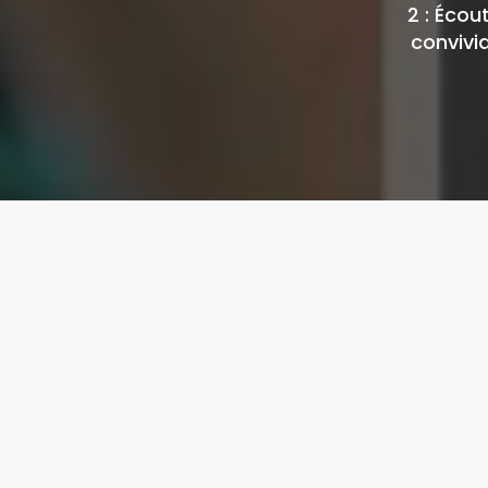
2 : Écou
convivia