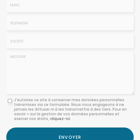
-
Prénom
Email
:
:
*
*
Tél.
:
*
Société
:
Message
J'autorise ce site à conserver mes données personnelles
transmises via ce formulaire. Nous nous engageons à ne
:
jamais les diffuser ni à les transmettre à des tiers. Pour en
savoir + sur la gestion de vos données personnelles et
*
exercer vos droits,
cliquez-ici
.
Acceptation
RGPD
ENVOYER