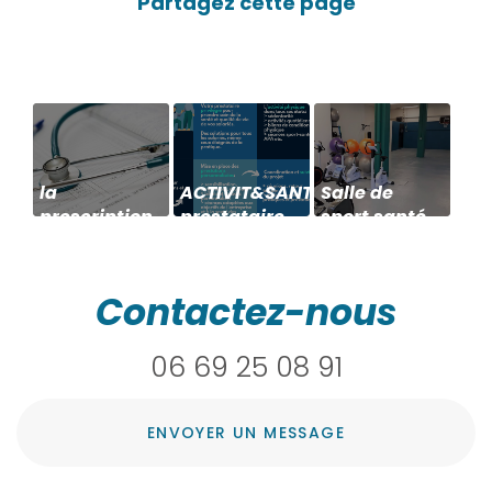
la
ACTIVIT&SANTE
Salle de
prescription
prestataire
sport santé
médicale
pour les
après
d'activité
entreprise
rééducation
physique à
pour la QVT
à Décines-
Contactez-nous
Décines-
des salariés
Charpieu
Charpieu
06 69 25 08 91
ENVOYER UN MESSAGE