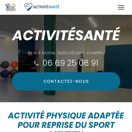
Togg
navi
Aller
au
contenu
principal
54 RUE RASPAIL, 69150 DÉCINES-CHARPIEU
06 69 25 08 91
CONTACTEZ-
NOUS
ACTIVITÉ PHYSIQUE ADAPTÉE
POUR REPRISE DU SPORT