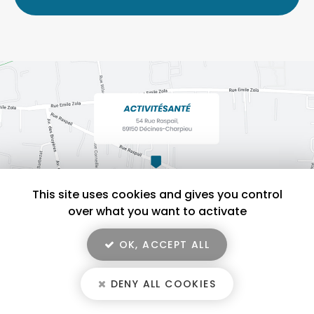
*
This site uses cookies and gives you control
over what you want to activate
OK, ACCEPT ALL
En savoir +
ACTIVITÉSANTÉ, salle de sport pour activité physique adaptée à
Décines-Charpieu
DENY ALL COOKIES
ACTIVITÉSANTÉ
Mentions légales
-
Plan du site
-
Liens utiles
-
Secteur
-
Cookies