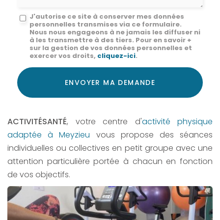
Message
J'autorise ce site à conserver mes données
personnelles transmises via ce formulaire.
:
Nous nous engageons à ne jamais les diffuser ni
à les transmettre à des tiers. Pour en savoir +
*
sur la gestion de vos données personnelles et
exercer vos droits,
cliquez-ici
.
Acceptation
RGPD
ENVOYER MA DEMANDE
*
ACTIVITÉSANTÉ
, votre centre d'
activité physique
adaptée à Meyzieu
vous propose des séances
individuelles ou collectives en petit groupe avec une
attention particulière portée à chacun en fonction
de vos objectifs.