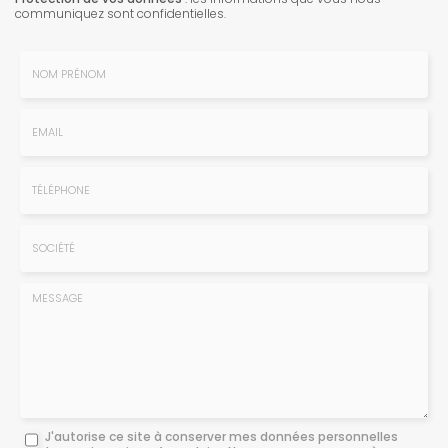
communiquez sont confidentielles.
Nom
-
Prénom
Email
:
:
*
*
Tél.
:
*
Société
:
Message
J'autorise ce site à conserver mes données personnelles