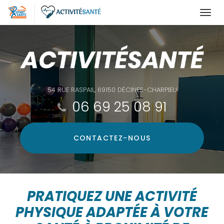
Togg
navi
Aller
au
contenu
principal
54 RUE RASPAIL, 69150 DÉCINES-CHARPIEU
06 69 25 08 91
CONTACTEZ-
NOUS
PRATIQUEZ UNE ACTIVITÉ
PHYSIQUE ADAPTÉE À VOTRE