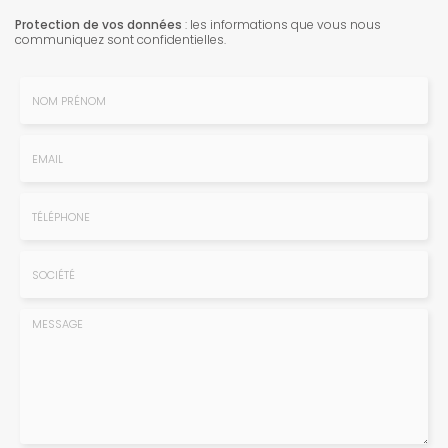
Protection de vos données
: les informations que vous nous
communiquez sont confidentielles.
Nom
-
Prénom
Email
:
:
*
*
Tél.
:
*
Société
: