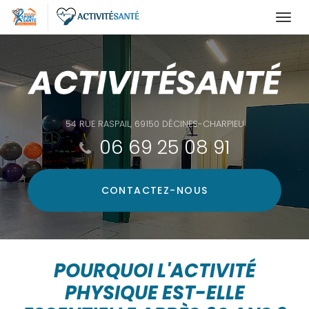
Togg
navi
Aller
au
contenu
principal
54 RUE RASPAIL, 69150 DÉCINES-CHARPIEU
06 69 25 08 91
CONTACTEZ-
NOUS
POURQUOI L'ACTIVITÉ
PHYSIQUE EST-ELLE