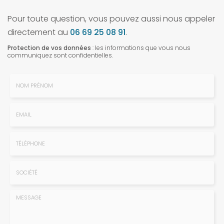
Pour toute question, vous pouvez aussi nous appeler
directement au
06 69 25 08 91
.
Protection de vos données
: les informations que vous nous
communiquez sont confidentielles.
Nom
-
Prénom
Email
:
:
*
*
Tél.
:
*
Société
: