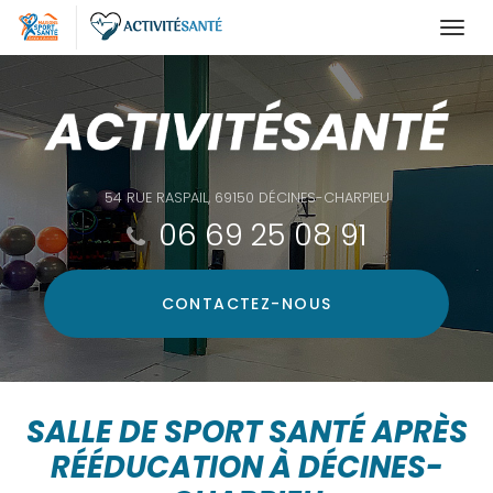
Togg
navi
Aller
au
contenu
principal
54 RUE RASPAIL, 69150 DÉCINES-CHARPIEU
06 69 25 08 91
CONTACTEZ-
NOUS
SALLE DE SPORT SANTÉ APRÈS
RÉÉDUCATION À DÉCINES-