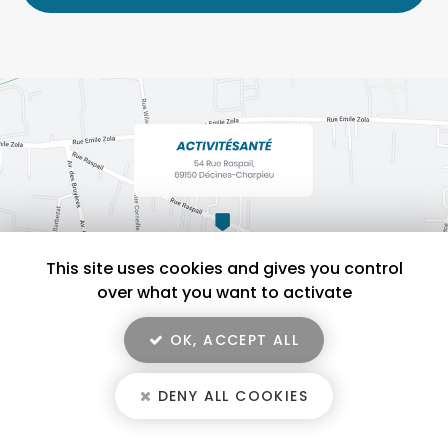
*
This site uses cookies and gives you control
over what you want to activate
OK, ACCEPT ALL
En savoir +
ACTIVITÉSANTÉ, salle de sport pour activité physique adaptée à
Décines-Charpieu
DENY ALL COOKIES
ACTIVITÉSANTÉ
Mentions légales
-
Plan du site
-
Liens utiles
-
Secteur
-
Cookies