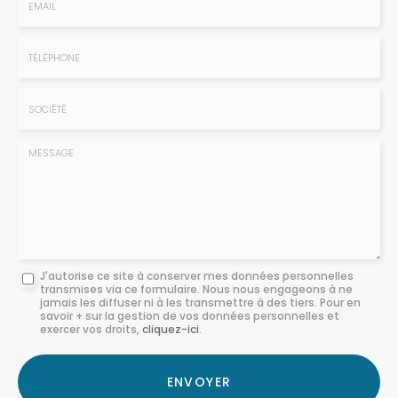
-
Prénom
Email
:
:
*
*
Tél.
:
*
Société
:
Message
J'autorise ce site à conserver mes données personnelles
transmises via ce formulaire. Nous nous engageons à ne
:
jamais les diffuser ni à les transmettre à des tiers. Pour en
savoir + sur la gestion de vos données personnelles et
*
exercer vos droits,
cliquez-ici
.
Acceptation
RGPD
ENVOYER