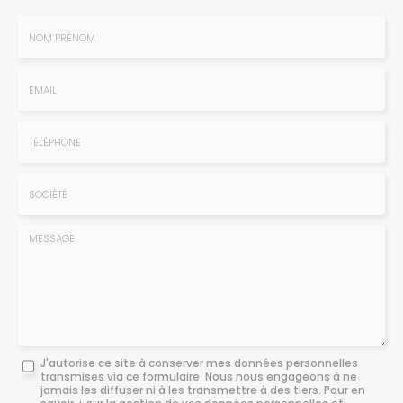
Nom
-
Prénom
Email
:
:
*
*
Tél.
:
*
Société
:
Message
J'autorise ce site à conserver mes données personnelles
transmises via ce formulaire. Nous nous engageons à ne
:
jamais les diffuser ni à les transmettre à des tiers. Pour en