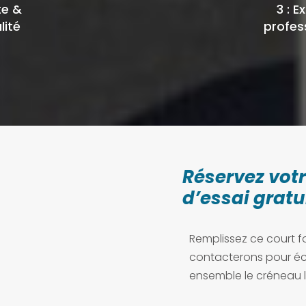
te &
3 : E
lité
profes
Réservez vot
d’essai gratu
Remplissez ce court f
contacterons pour éc
ensemble le créneau l