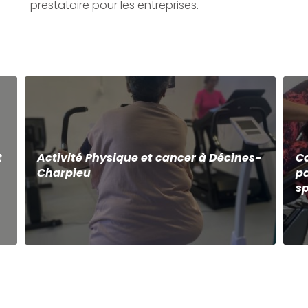
prestataire pour les entreprises.
t
Activité Physique et cancer à Décines-
Co
Charpieu
pa
sp