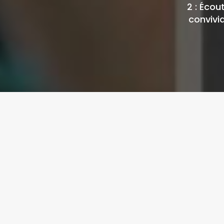
2 : Écou
convivia