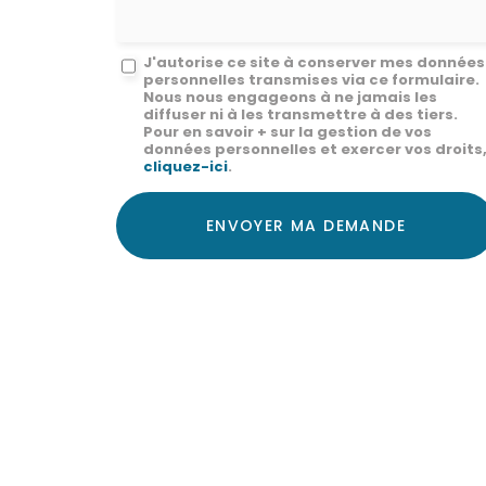
Message
J'autorise ce site à conserver mes données
personnelles transmises via ce formulaire.
:
Nous nous engageons à ne jamais les
diffuser ni à les transmettre à des tiers.
*
Pour en savoir + sur la gestion de vos
données personnelles et exercer vos droits
cliquez-ici
.
Acceptation
RGPD
ENVOYER MA DEMANDE
*