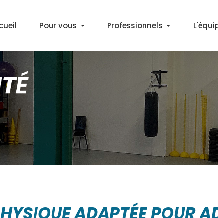
cueil
Pour vous
Professionnels
L'équi
Découvrir l'APA
Médecins
Bilan Activité Physique
Partenaires
Cours APA en salle
Marche Santé+ à Décines
Gym & Marche Nordique à Lyon
PHYSIQUE ADAPTÉE POUR 