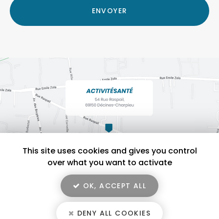
RGPD
ENVOYER
*
This site uses cookies and gives you control
over what you want to activate
OK, ACCEPT ALL
En savoir +
ACTIVITÉSANTÉ, salle de sport pour activité physique adaptée à
Décines-Charpieu
DENY ALL COOKIES
ACTIVITÉSANTÉ
Mentions légales
-
Plan du site
-
Liens utiles
-
Secteur
-