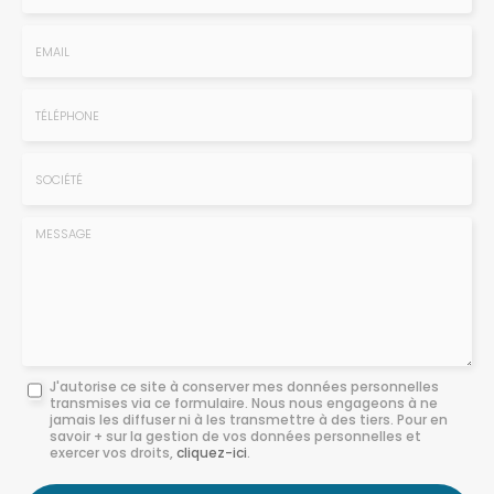
Nom
-
Prénom
Email
:
:
*
*
Tél.
:
*
Société
:
Message
J'autorise ce site à conserver mes données personnelles
transmises via ce formulaire. Nous nous engageons à ne
:
jamais les diffuser ni à les transmettre à des tiers. Pour en
savoir + sur la gestion de vos données personnelles et
*
exercer vos droits,
cliquez-ici
.
Acceptation