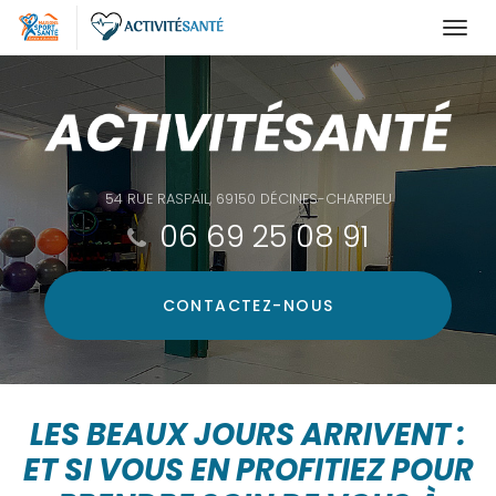
Togg
navi
Aller
au
contenu
principal
54 RUE RASPAIL, 69150 DÉCINES-CHARPIEU
06 69 25 08 91
CONTACTEZ-
NOUS
LES BEAUX JOURS ARRIVENT :
ET SI VOUS EN PROFITIEZ POUR