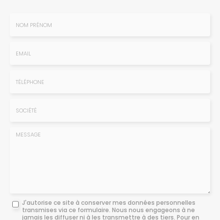
Nom
-
Prénom
Email
:
:
*
*
Tél.
:
*
Société
:
Message
J'autorise ce site à conserver mes données personnelles
transmises via ce formulaire. Nous nous engageons à ne
:
jamais les diffuser ni à les transmettre à des tiers. Pour en