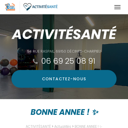
Togg
navi
Aller
au
contenu
principal
54 RUE RASPAIL, 69150 DÉCINES-CHARPIEU
06 69 25 08 91
CONTACTEZ-
NOUS
BONNE ANNEE ! ✨
ACTIVITÉSANTÉ
>
Actualités
>
BONNE ANNEE ! ✨