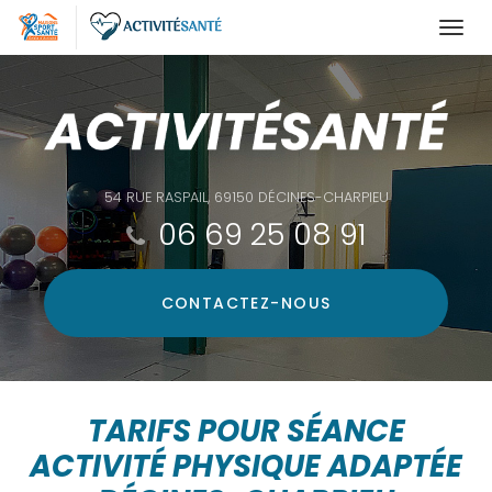
Togg
navi
Aller
au
contenu
principal
54 RUE RASPAIL, 69150 DÉCINES-CHARPIEU
06 69 25 08 91
CONTACTEZ-
NOUS
TARIFS POUR SÉANCE
ACTIVITÉ PHYSIQUE ADAPTÉE