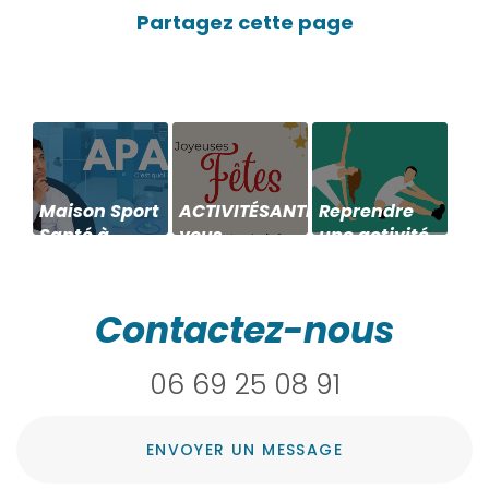
Maison Sport
ACTIVITÉSANTÉ
Reprendre
Santé à
vous
une activité
Décines :
souhaite de
physique à
accompagnement
belles fêtes
Décines-
en activité
de fin
Charpieu
Contactez-nous
physique
d'année
pour
06 69 25 08 91
entreprises
et ...
ENVOYER UN MESSAGE