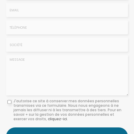
Nom
-
Prénom
Email
:
:
*
*
Tél.
:
*
Société
:
Message
J'autorise ce site à conserver mes données personnelles
transmises via ce formulaire. Nous nous engageons à ne
:
jamais les diffuser ni à les transmettre à des tiers. Pour en
savoir + sur la gestion de vos données personnelles et
*
exercer vos droits,
cliquez-ici
.
Acceptation