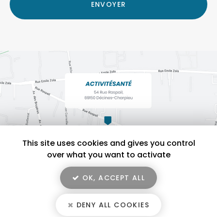
RGPD
ENVOYER
*
This site uses cookies and gives you control
over what you want to activate
OK, ACCEPT ALL
En savoir +
ACTIVITÉSANTÉ, salle de sport pour activité physique adaptée à
Décines-Charpieu
DENY ALL COOKIES
ACTIVITÉSANTÉ
Mentions légales
-
Plan du site
-
Liens utiles
-
Secteur
-
Cookies