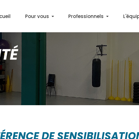
cueil
Pour vous
Professionnels
L'équi
Découvrir l'APA
Médecins
Bilan Activité Physique
Partenaires
Cours APA en salle
Marche Santé+ à Décines
Gym & Marche Nordique à Lyon
RENCE DE SENSIBILISATIO