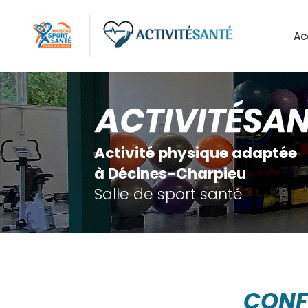
Aller
au
Ac
contenu
principal
Activité physique adaptée
à Décines-Charpieu
Salle de sport santé
CONFÉ