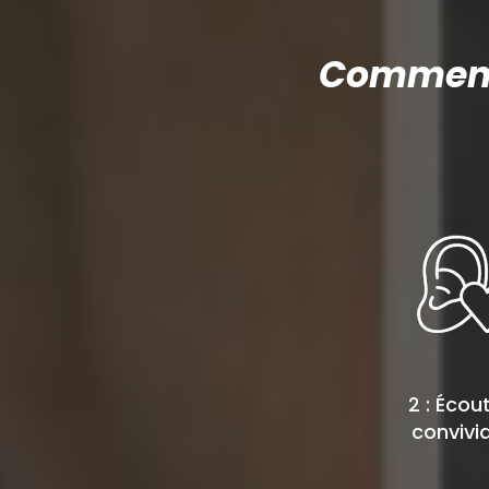
Comment 
2 : Écou
convivia