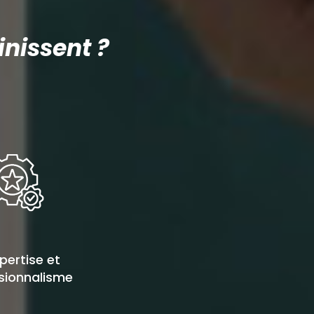
nissent ?
xpertise et
sionnalisme