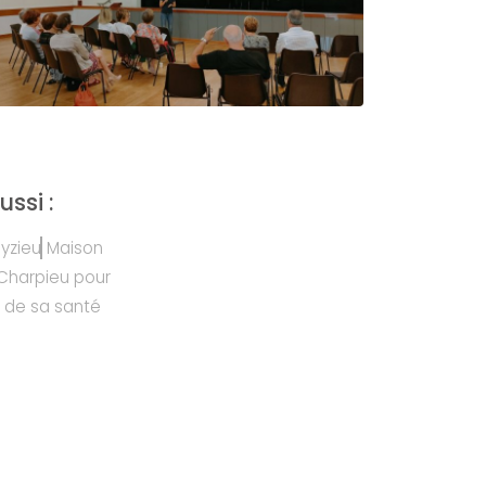
ssi :
eyzieu
Maison
-Charpieu pour
t de sa santé