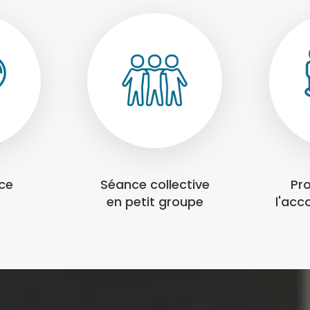
nce
Séance collective
Pr
en petit groupe
l'ac