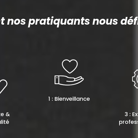
nos pratiquants nous défi
1 : Bienveillance
te &
3 : E
lité
profes