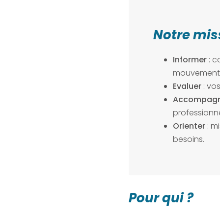
Notre mis
Informer
: c
mouvement d
Evaluer
: vo
Accompag
professionne
Orienter
: m
besoins.
Pour qui ?