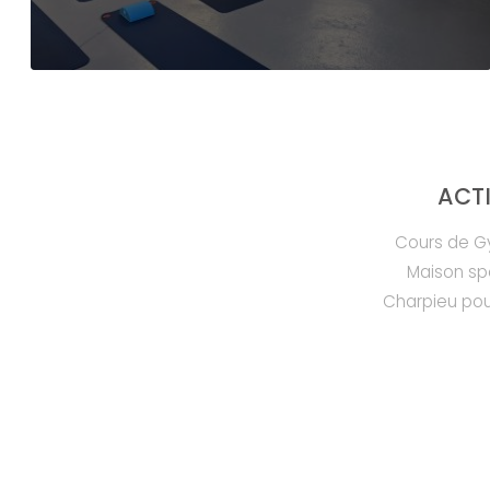
ACTI
Cours de Gy
Maison sp
Charpieu pou