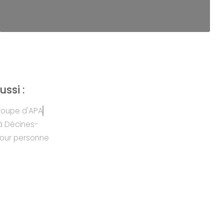
ssi :
groupe d'APA
à Décines-
pour personne