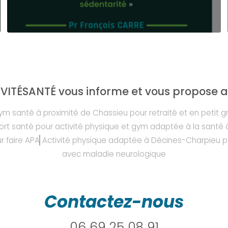
VITÉSANTÉ vous informe et vous propose au
m santé à proximité de Chassieu pour retraité et en petit 
ort santé pour activité physique et gym adaptée à la santé 
r faire APA
Activité physique adaptée à Décines-Charpieu 
avec maladie neurologique
Contactez-nous
06 69 25 08 91