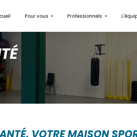
cueil
Pour vous
Professionnels
L'équi
Découvrir l'APA
Médecins
Bilan Activité Physique
Partenaires
Cours APA en salle
Marche Santé+ à Décines
Gym & Marche Nordique à Lyon
SANTÉ, VOTRE MAISON SPOR