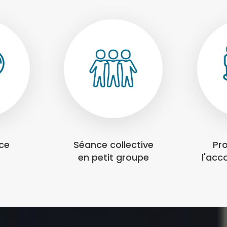
nce
Séance collective
Pr
en petit groupe
l'ac