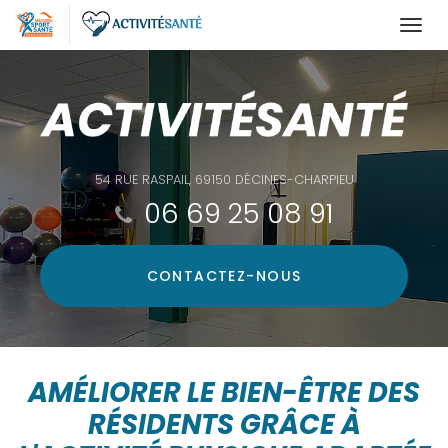
Togg
navi
Aller
au
contenu
principal
54 RUE RASPAIL, 69150 DÉCINES-CHARPIEU
06 69 25 08 91
CONTACTEZ-
NOUS
AMÉLIORER LE BIEN-ÊTRE DES
RÉSIDENTS GRÂCE À