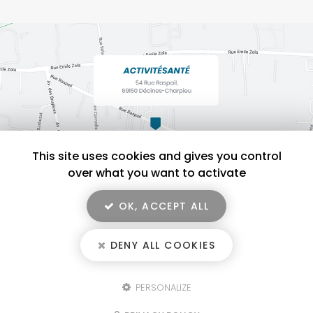
This site uses cookies and gives you control
over what you want to activate
OK, ACCEPT ALL
En savoir +
ACTIVITÉSANTÉ, salle de sport pour activité physique adaptée à
Décines-Charpieu
DENY ALL COOKIES
ACTIVITÉSANTÉ
Mentions légales
-
Plan du site
-
Liens utiles
-
Secteur
-
Cookies
PERSONALIZE
Fermer
Création et référencement de site Internet
Notre savoir-faire : Activité physique adaptée à