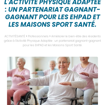
L'ACTIVITÉ PHYSIQUE ADAPTÉE
: UN PARTENARIAT GAGNANT-
GAGNANT POUR LES EHPAD ET
LES MAISONS SPORT SANTÉ.
ACTIVITÉSANTÉ
>
Professionnels
>
Améliorer le bien-être des résidents
grâce à l'Activité Physique Adaptée : un partenariat gagnant-gagnant
pour les EHPAD et les Maisons Sport Santé.